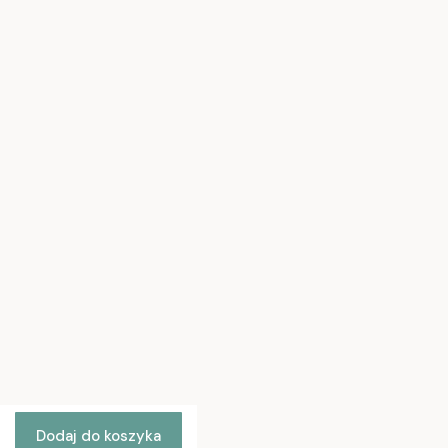
Polityka prywatności
Regulamin sklepu
Jak kupować?
Pytania i odpowiedzi
Ustawienia plików cookies
Moje konto
Twoje zamówienia
Ustawienia konta
Ulubione
Polityka prywatności
Jak kupować
Dostawa
Kontakt
Dodaj do koszyka