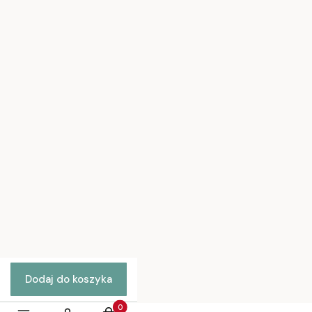
Regulamin sklepu
Jak kupować?
Pytania i odpowiedzi
Ustawienia plików cookies
Moje konto
Twoje zamówienia
Ustawienia konta
Ulubione
Polityka prywatności
Jak kupować
Dostawa
Kontakt
Dodaj do koszyka