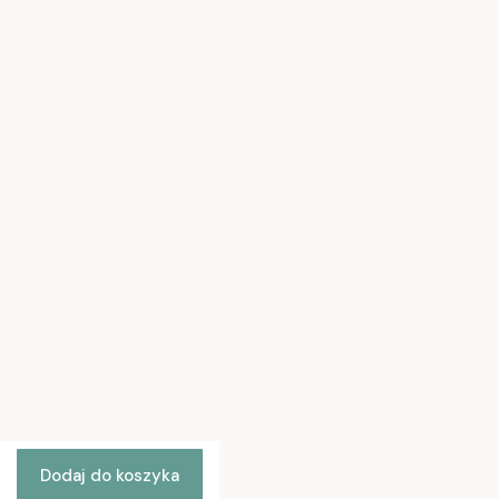
Polityka prywatności
Regulamin sklepu
Jak kupować?
Pytania i odpowiedzi
Ustawienia plików cookies
Moje konto
Twoje zamówienia
Ustawienia konta
Ulubione
Polityka prywatności
Jak kupować
Dostawa
Kontakt
Dodaj do koszyka