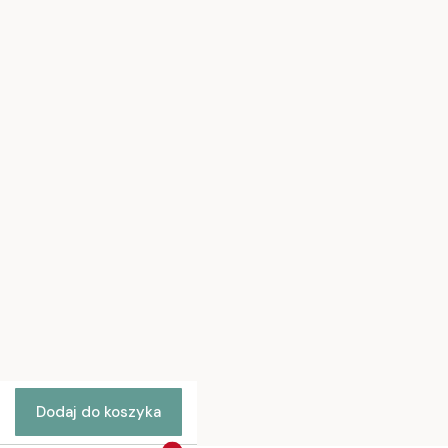
Polityka prywatności
Regulamin sklepu
Jak kupować?
Pytania i odpowiedzi
Ustawienia plików cookies
Moje konto
Twoje zamówienia
Ustawienia konta
Ulubione
Polityka prywatności
Jak kupować
Dostawa
Kontakt
Dodaj do koszyka